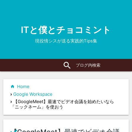
ITと僕とチョコミント
現役情シスが送る実践的Tips集
search
close
Home
›
Google Workspace
›
【GoogleMeet】最速でビデオ会議を始めたいなら
「ニックネーム」を使おう