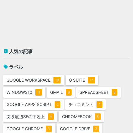
人気の記事
ラベル
GOOGLE WORKSPACE
G SUITE
19
17
WINDOWS10
GMAIL
SPREADSHEET
11
8
8
GOOGLE APPS SCRIPT
チョコミント
6
4
文系底辺SEの下剋上
CHROMEBOOK
4
3
GOOGLE CHROME
GOOGLE DRIVE
3
3