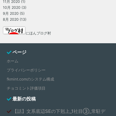
11月 2020
(1)
10月 2020
(3)
9月 2020
(5)
8月 2020
(13)
にほんブログ村
ページ
ホーム
プライバシーポリシー
fkmint.comのシステム構成
チョコミント評価項目
最新の投稿
【話】文系底辺SEの下剋上_1社目③_常駐デ