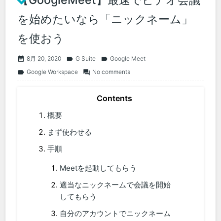
【GoogleMeet】最速でビデオ会議
を始めたいなら「ニックネーム」
を使おう
8月 20, 2020
G Suite
Google Meet
event_note
label
label
Google Workspace
No comments
label
forum
概要
まず使わせる
手順
Meetを起動してもらう
適当なニックネームで会議を開始
してもらう
自分のアカウントでニックネーム